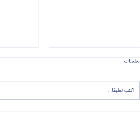
تعليقات
اكتب تعليقًا...
حضور المؤتمر الوطني لمبادرة
أسرة وردية جب
#صحتي_في_مدرستي
مميزة إلى مزا
ولقاء أخوي جس
الواحدة.