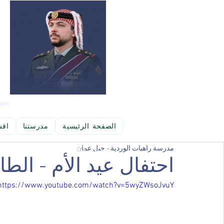
dan
الصفحة الرئيسية
مدرستنا
اقس
مدرسة راهبات الوردية - جبل عمان
بحث العلمي والمعرفة  ومهارات  تنمية التفكير،  وكذلك الاستفادة من تكنو
احتفال عيد الأم - الط
https://www.youtube.com/watch?v=5wyZWsoJvuY