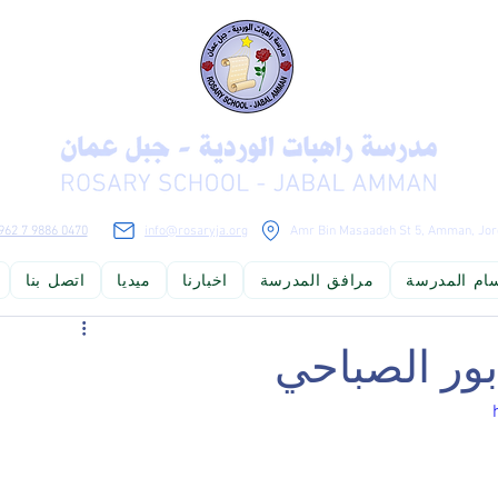
962 7 9886 0470
info@rosaryja.org
Amr Bin Masaadeh St 5, Amman, Jor
ام المدرسة
مرافق المدرسة
اخبارنا
ميديا
اتصل بنا
لوجيا المعلومات ومواكبة التطور العلمي، ليكونوا مواطنين صالحين يستطيعو
ابور الصباحي