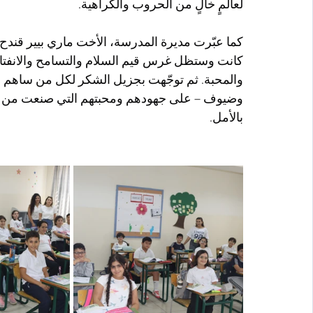
لعالمٍ خالٍ من الحروب والكراهية.
كما عبّرت مديرة المدرسة، الأخت ماري بيير قندح، 
كانت وستظل غرس قيم السلام والتسامح والانفتاح ف
والمحبة. ثم توجّهت بجزيل الشكر لكل من ساهم في
وضيوف – على جهودهم ومحبتهم التي صنعت من هذه الم
بالأمل.