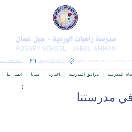
962 7 9886 0470
info@rosaryja.org
Amr Bin Masaadeh St 5, Amman, Jor
ام المدرسة
مرافق المدرسة
اخبارنا
ميديا
اتصل بنا
لوجيا المعلومات ومواكبة التطور العلمي، ليكونوا مواطنين صالحين يستطيعو
في مدرستنا