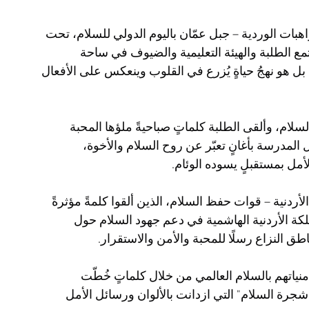
هبات الوردية – جبل عمّان باليوم الدولي للسلام، تحت 
Act NOW for a Peac"، حيث اجتمع الطلبة والهيئة التعليمية والضيوف في ساحة 
ل هو نهجُ حياةٍ يُزرع في القلوب وينعكس على الأفعال 
السلام، وألقى الطلبة كلماتٍ صباحيةً ملؤها المحبة 
لمدرسة بأغانٍ تعبّر عن روح السلام والأخوة، 
ل بمستقبلٍ يسوده الوئام.
دنية – قوات حفظ السلام، الذين ألقوا كلمةً مؤثرةً 
لكة الأردنية الهاشمية في دعم جهود السلام حول 
ق النزاع رسلًا للمحبة والأمن والاستقرار.
منياتهم بالسلام العالمي من خلال كلماتٍ خُطّت 
"شجرة السلام" التي ازدانت بالألوان ورسائل الأمل 