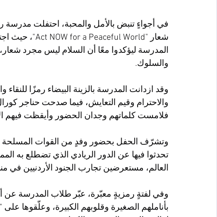
في أجواءٍ تنبض بالأمل والمحبة، احتفلت مدرسة را
شعار "eful World
المدرسة ليؤكدوا معًا أن السلام ليس مجرد شعار، ب
والسلوك.
وقد ازدانت المدرسة بالزينة البيضاء رمزًا للنقاء و
والاحترام وقيم التعايش، فيما صدحت حناجر كورال ا
فلامست كلماتهم وجدان الحضور وأيقظت فيهم الأم
وتشرّف الحفل بحضور وفدٍ من القوات المسلحة الأر
تحدثوا فيها عن الدور الريادي الذي تضطلع به المم
العالم، مستعرضين تجارب الجنود الأردنيين في مناط
وفي لفتةٍ رمزيةٍ معبّرة، عبّر طلاب المدرسة عن أ
بأناملهم الصغيرة وقلوبهم الكبيرة، وعلّقوها على 