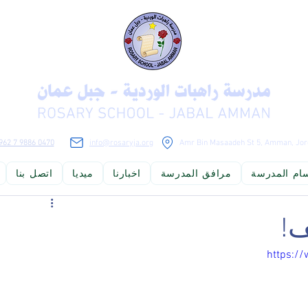
962 7 9886 0470
info@rosaryja.org
Amr Bin Masaadeh St 5, Amman, Jor
ام المدرسة
مرافق المدرسة
اخبارنا
ميديا
اتصل بنا
لوجيا المعلومات ومواكبة التطور العلمي، ليكونوا مواطنين صالحين يستطيعو
ف!
https:/