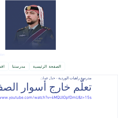
dan
الصفحة الرئيسية
مدرستنا
اقس
مدرسة راهبات الوردية - جبل عمان
بحث العلمي والمعرفة  ومهارات  تنمية التفكير،  وكذلك الاستفادة من تكنو
تعلّم خارج أسوار الص
/www.youtube.com/watch?v=4MQUlOpfDmU&t=15s