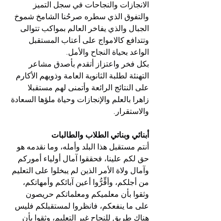
الانجازات والنجاحات في سجل التميز 
والتفوق الذي سطره صرحُنا الشامخ شموخ 
الجبال والذي يفاخر العالم بمواكب تتوالى 
وتتدافع كالامواج على أعتاب المستقبل 
الواعد بحياة النجاح والأمل.
بكل فخر واعتزاز أتقدم بأصدق مشاعر 
التهنئة لطلبة الثانوية العامة وذويهم الأكارم 
على النتائج الرائعة وأتمنى لهم مستقبلا 
زاهرا بالعلم والإنجازات وحياة ملؤها السعادة 
والاستقرار.
أبنائي وبناتي الطلاب والطالبات
أنتم مستقبل هذا البلد وأمله، وما نقدمه هو 
حق لكم علينا، فحققوا آمال أولياء أموركم 
وآمال ولاة الأمر الذين لم يبخلوا على التعليم 
من أجلكم، وأقِّرُّوا أعين آبائكم وأمهاتكم، 
وثقوا بأن معلميكم ومعلماتكم حريصون 
على ما ينفعكم، فانظروا لمستقبلكم فليس 
هناك طريق للنجاح غير التعليم، وثقوا بأن 