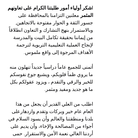
ا
شكر أولياء أمور طلبتنا الكرام على تعاونهم 
المثمر
 معلنين التزامنا بالمحافظة على 
جسور الثقة و الحوار مفتوحة بالاتجاهين, 
وبالاستمرار بنهج التشارك و التعاون انطلاقاً 
من إيماننا بحقيقة تكامل البيت والمدرسة 
لإنجاح العملية التعليمية التربوية لترجمة 
الأهداف المرجوة إلى واقع ملموس.
أتمنى للجميع عاماً دراسياً جديداً تنهلون منه 
ما يروي ظمأ قلوبكم، ويشبع جوع نفوسكم 
للخير والرقي والتقدم ، ويزود عقولكم بكل 
ما هو جديد ومفيد ومثمر.
اطلب من العلي القدير أن يجعل من هذا 
العام عام خير وبركات وتقدم وازدهارعلى 
بلدنا ومنطقتنا والعالم وأن يسود السلام في 
أجواء من المصالحة والإخاء، وأن يديم على 
أردننا الغالي نعمة الأمن والاستقرار. حمى 