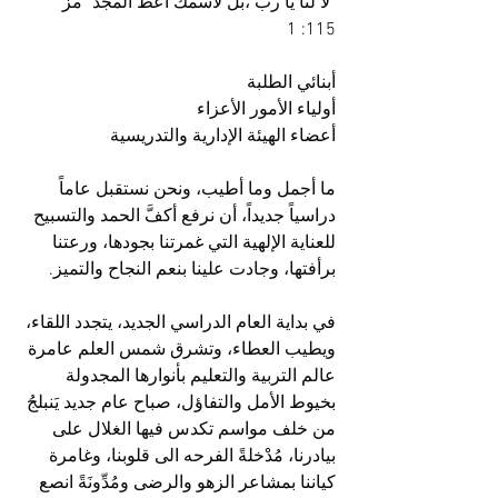
"لا لنا يا رب ،بل لاسمك أعط المجد" مز 
115: 1
أبنائي الطلبة
أولياء الأمور الأعزاء
أعضاء الهيئة الإدارية والتدريسية
ما أجمل وما أطيب، ونحن نستقبل عاماً 
دراسياً جديداً، أن نرفع أكفَّ الحمد والتسبيح 
للعناية الإلهية التي غمرتنا بجودها، ورعتنا 
برأفتها، وجادت علينا بنعم النجاح والتميز.
في بداية العام الدراسي الجديد، يتجدد اللقاء، 
ويطيب العطاء، وتشرق شمس العلم عامرة 
عالم التربية والتعليم بأنوارها المجدولة 
بخيوط الأمل والتفاؤل، صباح عام جديد يَنبلجُ 
من خلف مواسم تكدس فيها الغلال على 
بيادرنا، مُدْخلةً الفرحه الى قلوبنا، وغامرة 
كياننا بمشاعر الزهو والرضى ومُدِّونَةً انصع 