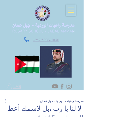
+962 7 9886 0470
LMS
مدرسة راهبات الوردية - جبل عمان
"لا لنا يا رب ،بل لاسمك أعط