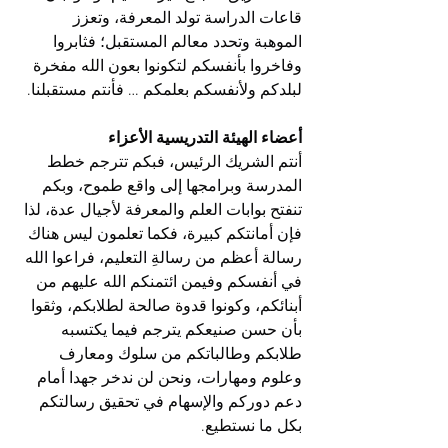
قاعات الدراسة تولد المعرفة، وتعزز 
الموهبة وتحدد معالم المستقبل؛ فثابروا 
وفاخروا بأنفسكم لتكونوا بعون الله مفخرة 
لبلدكم ولأنفسكم بعلمكم … فأنتم مستقبلنا.
أعضاء الهيئة التدريسية الأعزاء
أنتم الشريك الرئيس، فبكم تترجم خطط 
المدرسة وبرامجها إلى واقع طموح، وبكم 
تنفتح بوابات العلم والمعرفة لأجيال عدة، لذا 
فإن أمانتكم كبيرة، فكما تعلمون ليس هناك 
رسالة أعظم من رسالةِ التعليم، فراعوا الله 
في أنفسكم وفيمن ائتمنكم الله عليهم من 
أبنائكم، وكونوا قدوة صالحة لطلابكم، وثقوا 
بأن حسن صنيعكم يترجم فيما يكتسبه 
طلابكم وطالباتكم من سلوك ومعارف 
وعلوم ومهارات، ونحن لن ندخر جهدا أمام 
دعم دوركم والإسهام في تحقيق رسالتكم 
بكل ما نستطيع.