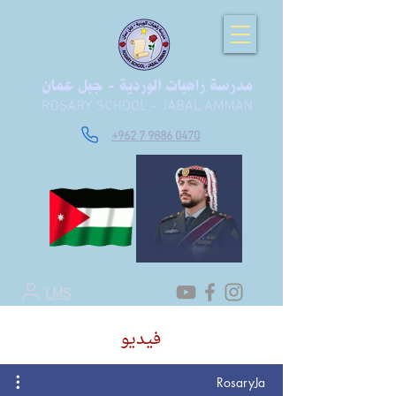
+962 7 9886 0470
LMS
فيديو
RosaryJa